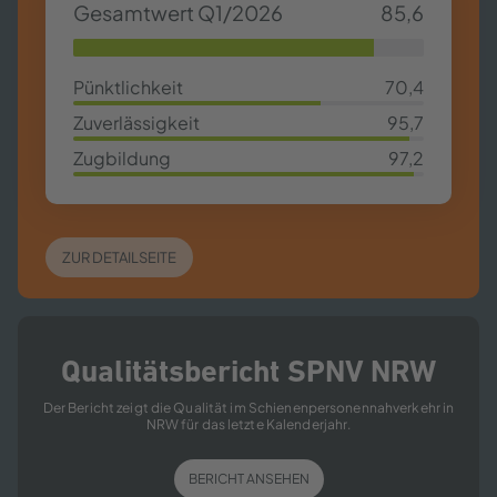
Gesamtwert Q1/2026
85,6
85,63%
Pünktlichkeit
70,4
70,4%
Zuverlässigkeit
95,7
95,7%
Zugbildung
97,2
97,2%
ZUR DETAILSEITE
Qualitätsbericht SPNV NRW
Der Bericht zeigt die Qualität im Schienenpersonennahverkehr in
NRW für das letzte Kalenderjahr.
BERICHT ANSEHEN