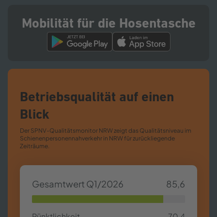
Mobilität für die Hosentasche
Betriebsqualität auf einen
Blick
Der SPNV-​Qualitätsmonitor NRW zeigt das Qualitätsniveau im
Schienenpersonennahverkehr in NRW für zurückliegende
Zeiträume.
Gesamtwert Q1/2026
85,6
85,63%
Pünktlichkeit
70,4