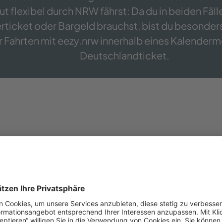
lexibel durch NRW fährst: Da du in beiden Fällen
rticket oder Bargeld brauchst, bist du besonder
ür Fahrten mit eezy.nrw innerhalb eines Kalenderm
Deutschlandticket.
nitor und Co.: Die mobil.nrw App zeigt dir den 
avoriten-Funktion
für tägliche Verbindungen und
hrten-Wecker
einstellen und Alarme einrichten,
rbindungen informiert wirst. Alle wichtigen Info