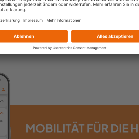
rrad und ÖPNV
, an welchen Haltestellen im VRR noch ein Platz i
 Bike+Ride. Wenn du nicht mit dem eigenen Fahrrad
elegenen
Bikesharing-Stationen
von metropolrad
MOBILITÄT FÜR DIE