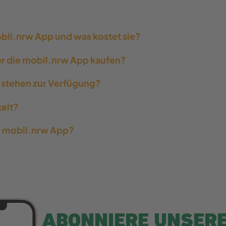
il.nrw App und was kostet sie?
er die mobil.nrw App kaufen?
stehen zur Verfügung?
elt?
r mobil.nrw App?
ABONNIERE UNSER