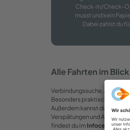
Check-In/Check-Out f
musst und kein Papie
Dabei zahlst du f
Alle Fahrten im Blick
Verbindungssuche, Abfahrtsmo
Besonders praktisch ist die
F
Außerdem kannst du einen
Fa
Verspätungen und Alternativve
findest du im
Infocenter
.