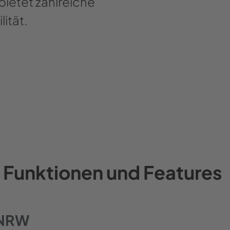
bietet zahlreiche
ität.
 Funktionen und Features
z NRW