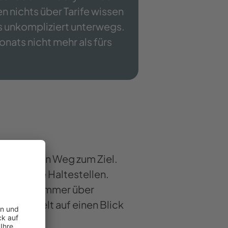
 nichts über Tarife wissen
s unkompliziert unterwegs.
onats nicht mehr als fürs
schnellsten Weg zum Ziel.
 wichtige Haltestellen.
 damit du immer über
s gebündelt auf einen Blick