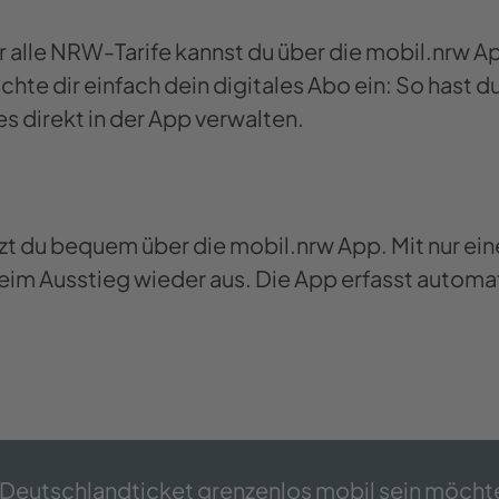
 alle NRW-Tarife kannst du über die mobil.nrw Ap
chte dir einfach dein digitales Abo ein: So hast 
es direkt in der App verwalten.
zt du bequem über die mobil.nrw App. Mit nur ein
beim Ausstieg wieder aus. Die App erfasst autom
 Deutschlandticket grenzenlos mobil sein möcht