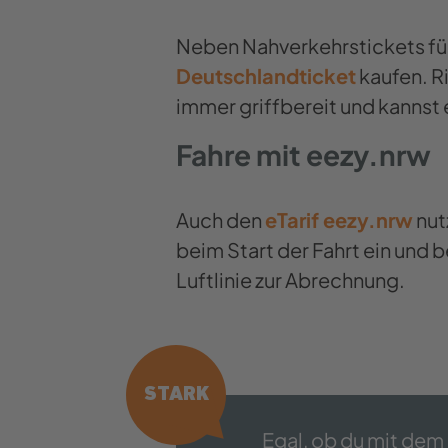
Neben Nahverkehrstickets für
Deutschlandticket
kaufen. Ri
immer griffbereit und kannst 
Fahre mit eezy.nrw
Auch den
eTarif eezy.nrw
nut
beim Start der Fahrt ein und 
Luftlinie zur Abrechnung.
STARK
Egal, ob du mit dem