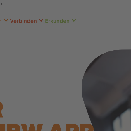
us
n
Verbinden
Erkunden
R