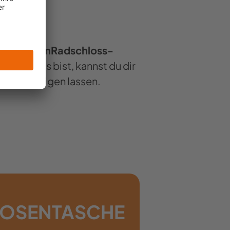
n einer
DeinRadschloss-
 unterwegs bist, kannst du dir
ruhr anzeigen lassen.
 HOSENTASCHE