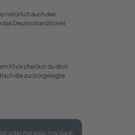
p natürlich auch das
du das Deutschlandticket
em Klick checkst du dich
atisch die zurückgelegte
est oder mit eezy.nrw dank