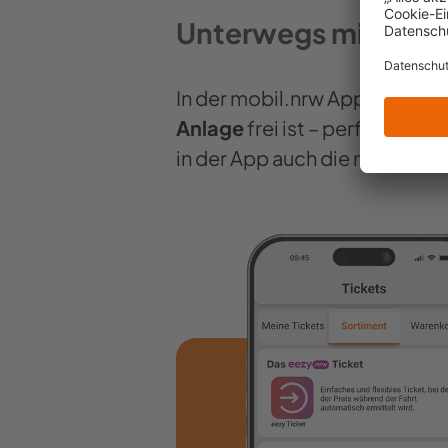
Unterwegs mit Fah
In der mobil.nrw App siehst du
Anlage
frei ist – perfekt für
in der App auch die nächstg