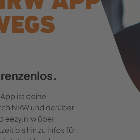
NRW APP
WEGS
Grenzenlos.
App ist deine
durch NRW und darüber
nd eezy.nrw über
it bis hin zu Infos für