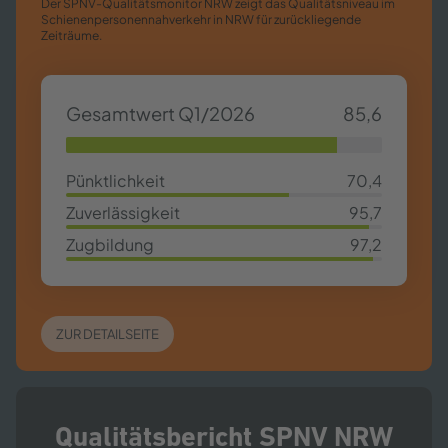
Der SPNV-​Qualitätsmonitor NRW zeigt das Qualitätsniveau im
Schienenpersonennahverkehr in NRW für zurückliegende
Zeiträume.
Gesamtwert Q1/2026
85,6
85,63%
Pünktlichkeit
70,4
70,4%
Zuverlässigkeit
95,7
95,7%
Zugbildung
97,2
97,2%
ZUR DETAILSEITE
Qualitätsbericht SPNV NRW