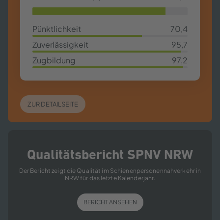
85,63%
Pünktlichkeit
70,4
70,4%
Zuverlässigkeit
95,7
95,7%
Zugbildung
97,2
97,2%
ZUR DETAILSEITE
Qualitätsbericht SPNV NRW
Der Bericht zeigt die Qualität im Schienenpersonennahverkehr in
NRW für das letzte Kalenderjahr.
BERICHT ANSEHEN