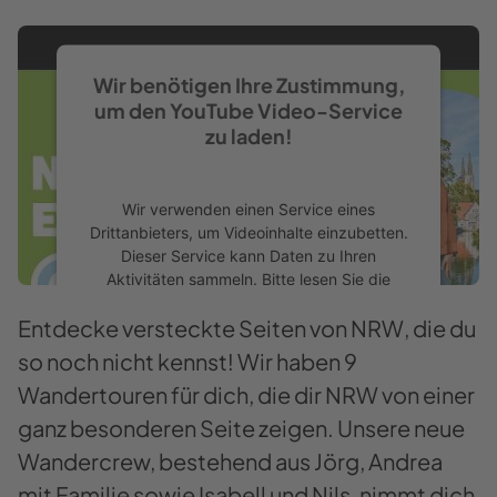
Wir benötigen Ihre Zustimmung,
um den YouTube Video-Service
zu laden!
Wir verwenden einen Service eines
Drittanbieters, um Videoinhalte einzubetten.
Dieser Service kann Daten zu Ihren
Aktivitäten sammeln. Bitte lesen Sie die
Details durch und stimmen Sie der Nutzung
Entdecke versteckte Seiten von NRW, die du
des Service zu, um dieses Video anzusehen.
so noch nicht kennst! Wir haben 9
Mehr Informationen
Wandertouren für dich, die dir NRW von einer
ganz besonderen Seite zeigen. Unsere neue
Akzeptieren
Wandercrew, bestehend aus Jörg, Andrea
powered by
Usercentrics Consent
mit Familie sowie Isabell und Nils, nimmt dich