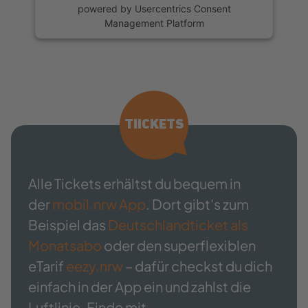
powered by
Usercentrics Consent
Management Platform
TIICKETS
Alle Tickets erhältst du bequem in
der
mobil.nrw App
. Dort gibt's zum
Beispiel das
Deutschlandticket als
Monatsabo
oder den superflexiblen
eTarif
eezy.nrw
– dafür checkst du dich
einfach in der App ein und zahlst die
Luftlinie. Finde mit