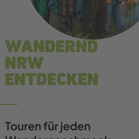
WANDERND
NRW
ENTDECKEN
Touren für jeden