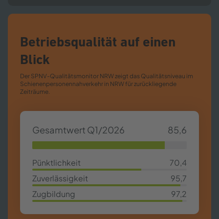
Betriebsqualität auf einen
Blick
Der SPNV-​Qualitätsmonitor NRW zeigt das Qualitätsniveau im
Schienenpersonennahverkehr in NRW für zurückliegende
Zeiträume.
Gesamtwert Q1/2026
85,6
85,63%
Pünktlichkeit
70,4
70,4%
Zuverlässigkeit
95,7
95,7%
Zugbildung
97,2
97,2%