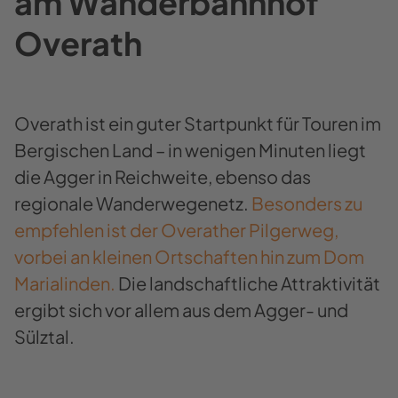
am Wanderbahnhof
Overath
Overath ist ein guter Startpunkt für Touren im
Bergischen Land – in wenigen Minuten liegt
die Agger in Reichweite, ebenso das
regionale Wanderwegenetz.
Besonders zu
empfehlen ist der Overather Pilgerweg,
vorbei an kleinen Ortschaften hin zum Dom
Marialinden.
Die landschaftliche Attraktivität
ergibt sich vor allem aus dem Agger- und
Sülztal.