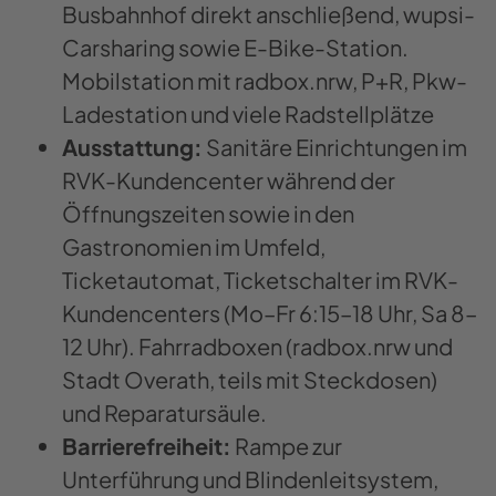
Busbahnhof direkt anschließend, wupsi-
Carsharing sowie E-Bike-Station.
Mobilstation mit radbox.nrw, P+R, Pkw-
Ladestation und viele Radstellplätze
Ausstattung:
Sanitäre Einrichtungen im
RVK-Kundencenter während der
Öffnungszeiten sowie in den
Gastronomien im Umfeld,
Ticketautomat, Ticketschalter im RVK-
Kundencenters (Mo–Fr 6:15–18 Uhr, Sa 8–
12 Uhr). Fahrradboxen (radbox.nrw und
Stadt Overath, teils mit Steckdosen)
und Reparatursäule.
Barrierefreiheit:
Rampe zur
Unterführung und Blindenleitsystem,