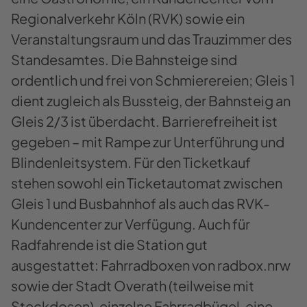
Regionalverkehr Köln (RVK) sowie ein
Veranstaltungsraum und das Trauzimmer des
Standesamtes. Die Bahnsteige sind
ordentlich und frei von Schmierereien; Gleis 1
dient zugleich als Bussteig, der Bahnsteig an
Gleis 2/3 ist überdacht. Barrierefreiheit ist
gegeben – mit Rampe zur Unterführung und
Blindenleitsystem. Für den Ticketkauf
stehen sowohl ein Ticketautomat zwischen
Gleis 1 und Busbahnhof als auch das RVK-
Kundencenter zur Verfügung. Auch für
Radfahrende ist die Station gut
ausgestattet: Fahrradboxen von radbox.nrw
sowie der Stadt Overath (teilweise mit
Steckdosen), einzelne Fahrradbügel, eine