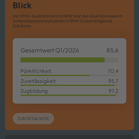
Blick
Der SPNV-​Qualitätsmonitor NRW zeigt das Qualitätsniveau im
Schienenpersonennahverkehr in NRW für zurückliegende
Zeiträume.
Gesamtwert Q1/2026
85,6
85,63%
Pünktlichkeit
70,4
70,4%
Zuverlässigkeit
95,7
95,7%
Zugbildung
97,2
97,2%
ZUR DETAILSEITE