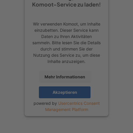
Komoot-Service zu laden!
Stunden in den Wäldern rund um
Schmallenberg. Also ziemlich genau
die Zeit, die wir auf dem
Wir verwenden Komoot, um Inhalte
einzubetten. Dieser Service kann
Familienwanderweg unterwegs sein
Daten zu Ihren Aktivitäten
werden. Ganz schön beeindruckend!
sammeln. Bitte lesen Sie die Details
An einem überdimensionalen
durch und stimmen Sie der
Nutzung des Service zu, um diese
Bilderrahmen mit Postkartenblick auf
Inhalte anzuzeigen.
Schmallenberg gibt es die ideale
Picknickstelle. Frisch gestärkt geht es
Mehr Informationen
weiter in den Wald: Wie klingt
Akzeptieren
eigentlich Holz? Probiere es an einem
riesigen Holzxylophon doch einfach
powered by
Usercentrics Consent
Management Platform
mal aus. Und welche Tiere leben hier
überhaupt im Wald? Kurze Infotafeln
erklären spannende Zusammenhänge,