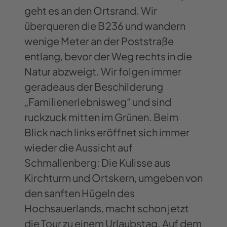
geht es an den Ortsrand. Wir
überqueren die B 236 und wandern
wenige Meter an der Poststraße
entlang, bevor der Weg rechts in die
Natur abzweigt. Wir folgen immer
geradeaus der Beschilderung
„Familienerlebnisweg“ und sind
ruckzuck mitten im Grünen. Beim
Blick nach links eröffnet sich immer
wieder die Aussicht auf
Schmallenberg: Die Kulisse aus
Kirchturm und Ortskern, umgeben von
den sanften Hügeln des
Hochsauerlands, macht schon jetzt
die Tour zu einem Urlaubstag. Auf dem