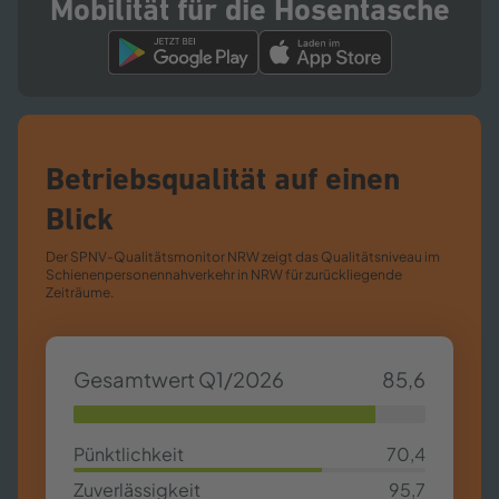
Mobilität für die Hosentasche
Betriebsqualität auf einen
Blick
Der SPNV-​Qualitätsmonitor NRW zeigt das Qualitätsniveau im
Schienenpersonennahverkehr in NRW für zurückliegende
Zeiträume.
Gesamtwert Q1/2026
85,6
85,63%
Pünktlichkeit
70,4
70,4%
Zuverlässigkeit
95,7