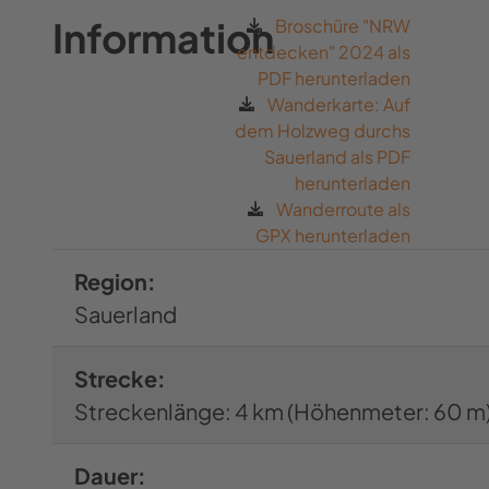
die auch Erwachsene immer wieder
Information
Broschüre "NRW
entdecken" 2024 als
staunen lassen.
PDF herunterladen
Von Spiegeln,
Wanderkarte: Auf
dem Holzweg durchs
Wasserspielen und einem
Sauerland als PDF
Schiff im Wald
herunterladen
Wanderroute als
GPX herunterladen
Die spannendsten Waldstationen
Region:
kommen aber nun erst noch: Ein
Sauerland
haushohes Spinnennetz aus Spiegeln
und Holz zeigt eindrucksvoll, dass
Strecke:
Menschen, Tiere und Natur ein
Streckenlänge: 4 km (Höhenmeter: 60 m
sensibles Gleichgewicht bilden – und
oftmals leider der Mensch darin stört.
Dauer:
Das größte Highlight liegt