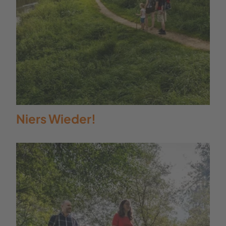
Anfahrt
Linie: SB 9, S 40, 461, 463, 466, 472,
BürgerBus B1
Taktung: alle 15 bis 30 Minuten, ­
samstags, sonn- und feiertags ­
stündlich bis zweistündlich
Niers Wieder!
Noch mehr
Rätselspaß!
Maskottchen Willi Spürnase nimmt