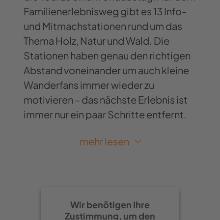
Familienerlebnisweg gibt es 13 Info-
und Mitmachstationen rund um das
Thema Holz, Natur und Wald. Die
Stationen haben genau den richtigen
Abstand voneinander um auch kleine
Wanderfans immer wieder zu
motivieren – das nächste Erlebnis ist
immer nur ein paar Schritte entfernt.
Picknick im Bilderrahmen
mehr lesen
Die erste Station ist ein großer
„Zuwachswürfel“ aus Holz. Die Menge
Holz, die man braucht, um diesen
Wir benötigen Ihre
Würfel zu bauen, wächst in zwei
Zustimmung, um den