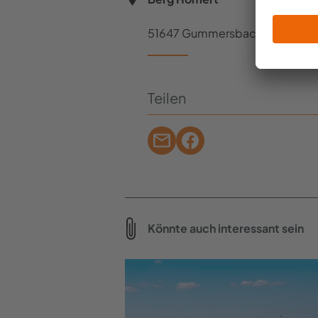
51647 Gummersbach
Teilen
Könnte auch interessant sein