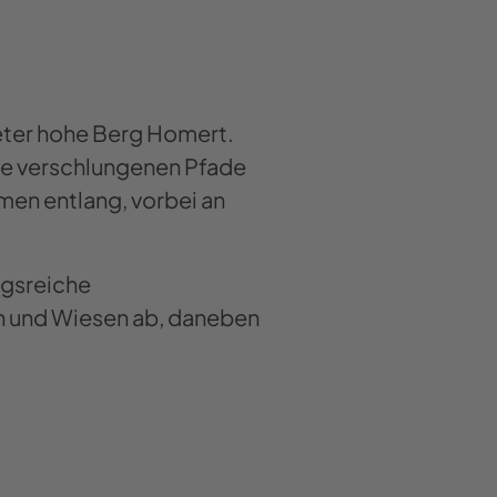
eter hohe Berg Homert.
Die verschlungenen Pfade
en entlang, vorbei an
ngsreiche
n und Wiesen ab, daneben