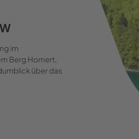
RW
ng im
em Berg Homert,
ndumblick über das