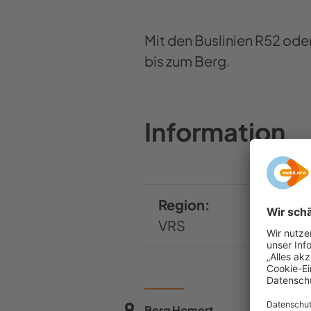
Mit den Buslinien R52 od
bis zum Berg.
Information
Region:
VRS
Berg Homert