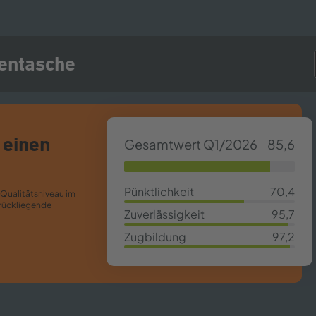
sentasche
 einen
Gesamtwert Q1/2026
85,6
85,63%
Pünktlichkeit
70,4
Qualitätsniveau im
70,4%
rückliegende
Zuverlässigkeit
95,7
95,7%
Zugbildung
97,2
97,2%