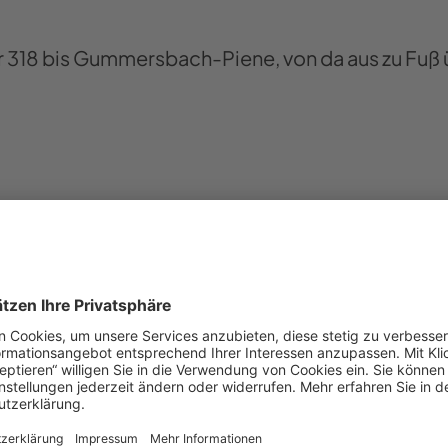
er 318 bis Gummersbach-Piene, von da aus zu Fu