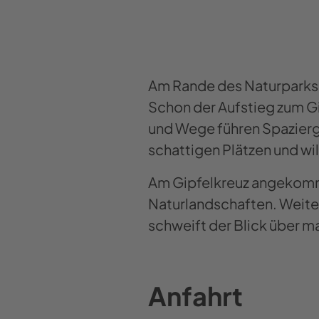
Am Rande des Naturparks 
Schon der Aufstieg zum Gi
und Wege führen Spazierg
schattigen Plätzen und w
Am Gipfelkreuz angekomme
Naturlandschaften. Weite
schweift der Blick über 
Anfahrt