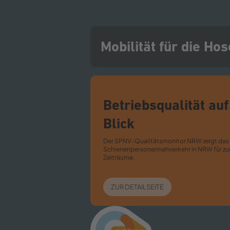
Mobilität für die Ho
Betriebsqualität auf
Blick
Der SPNV-​Qualitätsmonitor NRW zeigt das 
Schienenpersonennahverkehr in NRW für zu
Zeiträume.
ZUR DETAILSEITE