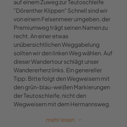
auf einem Zuweg zur Teutoschleife
"Dörenther Klippen" Schnell sind wir
von einem Felsenmeer umgeben, der
Premiumweg trägt seinen Namen zu
recht. An einer etwas
unübersichtlichen Weggabelung
sollten wir den linken Weg wählen. Auf
dieser Wandertour schlägt unser
Wandererherz links. Ein genereller
Tipp: Bitte folgt den Wegweisern mit
den grün-blau-weißen Markierungen
der Teutoschleife, nicht den
Wegweisern mit dem Hermannsweg.
Nach einem entspannten Aufstieg
mehr lesen
erreichen wir einen Ehrenfriedhof.