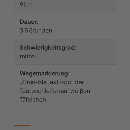
Premiumweg an und erneut kommen
9 km
wieder Wald und Felsen in Sicht. Wir
Dauer:
wandern durch den östlichen
3,5 Stunden
Abschnitt der Dörenther Klippen mit
beeindruckenden Felsformationen
Schwierigkeitsgrad:
wie dem 16 Meter hohen
mittel
Dreikaiserstuhl. Die drei Kaiser haben
nie dort gesessen, der Fels wurde in
Wegemarkierung:
patriotischem Überschwang nach
„Grün-blaues Logo" der
dem Dreikaiserjahr 1888 benannt. Die
Teutoschleifen auf weißen
vielen Felsen der bis zu 40 Meter
Täfelchen
hohen Dörenther Klippen sollte man
ohne Sicherung nicht hinauf klettern.
Wer hinunterfällt kann sich sehr, sehr
weh tun.