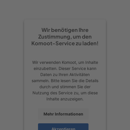
Weiter geht es parallel zum
Hermannsweg auf dem Kamm des
Teutoburger Walds. Wir wandern
Wir benötigen Ihre
durch herrliche Kiefernwälder und
Zustimmung, um den
genießen die Glücksmomente einer
Komoot-Service zu laden!
perfekten Wanderung. An einem
großen Wetterpilz geht es links
Wir verwenden Komoot, um Inhalte
bergab Richtung Bocketal. Es ist wie
einzubetten. Dieser Service kann
Daten zu Ihren Aktivitäten
im richtigen Leben: Wenn man ganz
sammeln. Bitte lesen Sie die Details
oben ist, ist der Abstieg nahe. Der
durch und stimmen Sie der
Nutzung des Service zu, um diese
Weg ins Bocketal ist steil, felsig und
Inhalte anzuzeigen.
braucht keinen Vergleich zu
hochalpinen Wanderwegen zu
Mehr Informationen
scheuen.
Akzeptieren