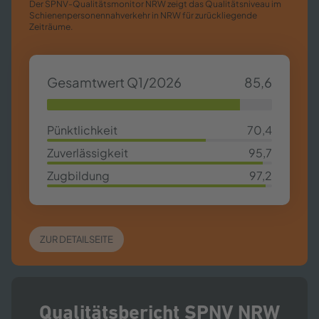
Der SPNV-​Qualitätsmonitor NRW zeigt das Qualitätsniveau im
Schienenpersonennahverkehr in NRW für zurückliegende
Zeiträume.
Gesamtwert Q1/2026
85,6
85,63%
Pünktlichkeit
70,4
70,4%
Zuverlässigkeit
95,7
95,7%
Zugbildung
97,2
97,2%
ZUR DETAILSEITE
Qualitätsbericht SPNV NRW