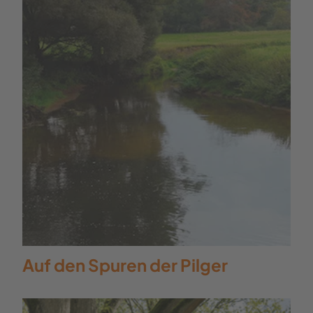
Hockende Weib. Bergab wandern wir
von den Höhen des Tecklenburger
Lands zu unserem Ausgangspunkt am
Waldgasthof. Wir gehen hinauf zur
Bundesstraße und rechts zur
Bushaltestelle "Dörenther Berg". Das
war eine Wandertour der Extraklasse!
Auf den Spuren der Pilger