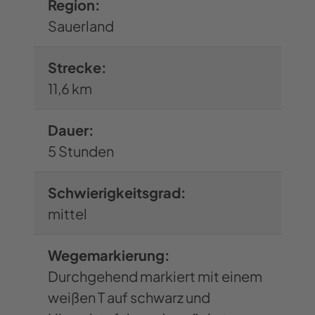
Region:
Wiese und steuern den Bismarckturm
Sauerland
an. Meistens gilt die Regel: Wenn der
Turm geöffnet ist, dann auch das
Strecke:
Büdchen nebendran. Einige hundert
11,6 km
Meter hinter dem Turm haben wir
einen interessanten Aussichtspunkt
Dauer:
erreicht: Durch das eiserne
5 Stunden
HAGENfenster können wir einen Blick
auf die Stadt werfen. Wer sich von
Schwierigkeitsgrad:
dem steilen Anstieg erholen möchte,
mittel
kann dies auf einer von den
Federnwerken Grueber installierten
Wegemarkierung:
Federnbank tun.
Durchgehend markiert mit einem
weißen T auf schwarz und
Wir wandern weiter durch den