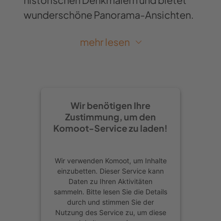
wunderschöne Panorama-Ansichten.
An der Bushaltestelle „Markt“ gehen
mehr lesen
wir links und direkt rechts in die
Böhmerstraße, dort sehen wir auch
schon unsere Markierung „T“. Ich habe
lange überlegt, welcher deutsche
Wir benötigen Ihre
Premiumweg in einer Großstadt
Zustimmung, um den
startet. Meiner Meinung nach ist das
Komoot-Service zu laden!
ziemlich einmalig, Hagen schafft das.
Am Spielplatz links und rechter Hand
Wir verwenden Komoot, um Inhalte
hinauf auf dem Fußweg, der Berg ruft!
einzubetten. Dieser Service kann
Daten zu Ihren Aktivitäten
Elf Kehren gehen wir Alpe-d’Huez-
sammeln. Bitte lesen Sie die Details
mäßig hinauf, dann über Treppen und
durch und stimmen Sie der
Nutzung des Service zu, um diese
durch die Schrebergärten, bis wir auf