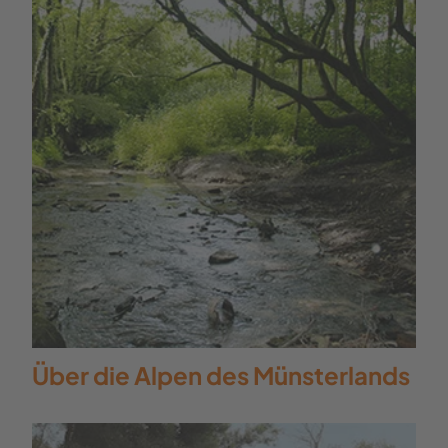
links auf einen asphaltierten Weg.
Dieser Feld weg schlängelt sich
gemächlich bergab Richtung Bahnhof
Reken. Wir haben ein Kühlregal-
Hochlager vor Augen, in dem IGLO
u.a. den Spinat verwahrt. An der
Hauptstraße gegenüber dem
Reparaturbetrieb für Landmaschinen
gehen wir links über die Bahngleise
und dann die nächste Möglichkeit
wieder links. Nach ungefähr
fünfhundert Metern erreichen wir den
Bahnhof Reken.
Über die Alpen des Münsterlands