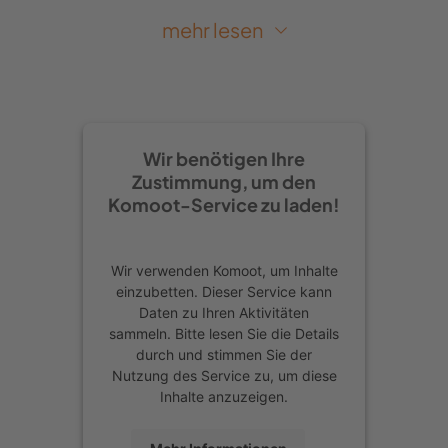
Hinter Pohl geht es erst über eine
mehr lesen
Kreuzung geradeaus, später den
Asphaltweg verlassend rechts ab mit
dem X auf einen Feldweg. Kurze Zeit
später sehen wir die ersten
Wir benötigen Ihre
Hinweistafeln, die auf militärisches
Zustimmung, um den
Sperrgebiet hinweisen. Schieß- und
Komoot-Service zu laden!
Übungsgebiet. Na, da wollen wir auch
nicht stören beim Schießen und Üben,
Wir verwenden Komoot, um Inhalte
sodass wir brav auf unserem X-Weg
einzubetten. Dieser Service kann
Daten zu Ihren Aktivitäten
bleiben. Hinter einer größeren
sammeln. Bitte lesen Sie die Details
Lichtung biegt der X6-Weg links ab
durch und stimmen Sie der
Nutzung des Service zu, um diese
und wir erreichen nach einigen
Inhalte anzuzeigen.
hundert Metern auf der rechten Hand
eine Wacholderheide mit