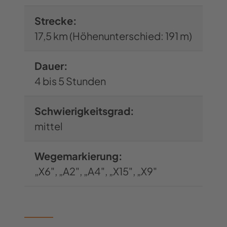
Senke. An einer Wegkreuzung
verlassen wir den X6-Weg und gehen
Strecke:
rechts, der Markierung A2 folgend.
17,5 km (Höhenunterschied: 191 m)
Der Weg ist sandig, das hat mit dem
Dauer:
Kiefernbewuchs schon fast etwas
4 bis 5 Stunden
Mediterranes. Wir gehen bergab zum
Hubertushof und dort rechts, weiter
Schwierigkeitsgrad:
auf dem A2. Achtung, man kann nicht
mittel
links durch das Gelände des Hofs
gehen, sondern geht weiter den Weg
Wegemarkierung:
geradeaus. Dieser Wegabschnitt
„X6", „A2", „A4", „X15", „X9"
bietet zwei Wahlmöglichkeiten:
Entweder geht man auf dem breiten
Sandweg oder auf dem schmalen
Pfad daneben.