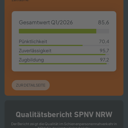
Gesamtwert Q1/2026
85,6
85,63%
Pünktlichkeit
70,4
70,4%
Zuverlässigkeit
95,7
95,7%
Zugbildung
97,2
97,2%
ZUR DETAILSEITE
Qualitätsbericht SPNV NRW
Der Bericht zeigt die Qualität im Schienenpersonennahverkehr in