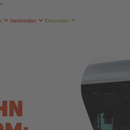
us
n
Verbinden
Erkunden
HN