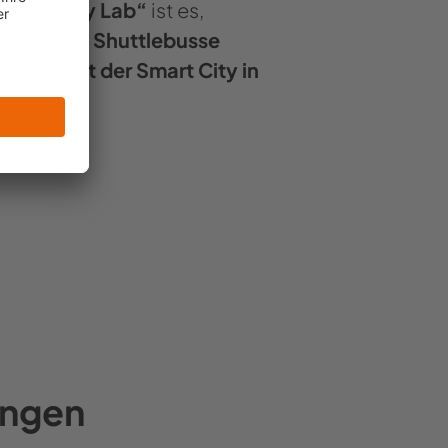
ew Mobility Lab“
ist es,
innen.
Die Shuttlebusse
ilprojekt der Smart City in
ungen