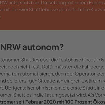
RW unterstützt die Umsetzung mit einem Förderan
damit die zwei Shuttlebusse gemütlich ihre Kurzs
.
 NRW autonom?
tonomen Shuttles über die Testphase hinaus in Is
zeit noch nicht fest. Dafür müssten die Fahrzeu
erhalten automatisieren, denn der Operator, der
und bei brenzligen Situationen eingreift, wäre im 
. Übrigens: Iserlohn ist nicht die erste Stadt, in 
omen Shuttles in die Tat umgesetzt wird. Als Vorre
stromer seit Februar 2020 mit 100 Prozent Öko