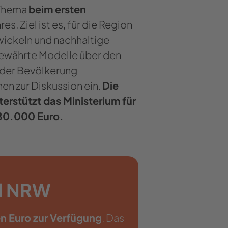
 Thema
beim ersten
es. Ziel ist es, für die Region
wickeln und nachhaltige
bewährte Modelle über den
 der Bevölkerung
en zur Diskussion ein.
Die
terstützt das Ministerium für
80.000 Euro.
nd NRW
en Euro zur Verfügung
. Das