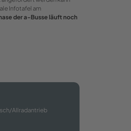
ale Infotafel am
hase der a-Busse läuft noch
isch/Allradantrieb