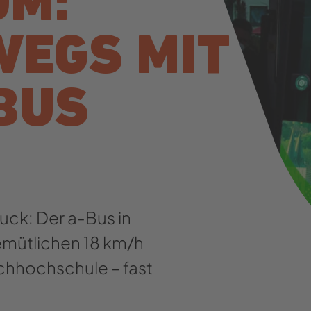
OM:
EGS MIT
BUS
uck: Der a-Bus in
gemütlichen 18 km/h
chhochschule – fast