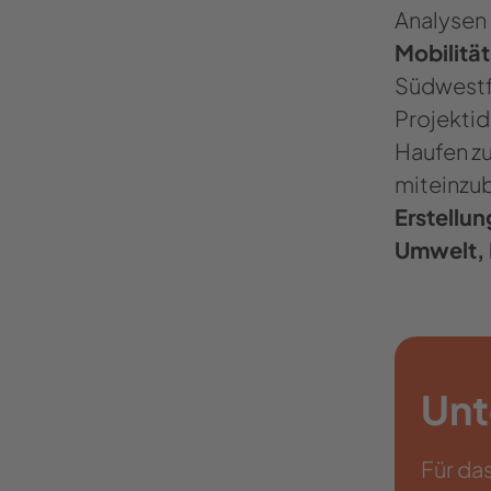
Analysen
Mobilitä
Südwestf
Projektid
Haufen z
miteinzub
Erstellun
Umwelt, 
Unt
Für da