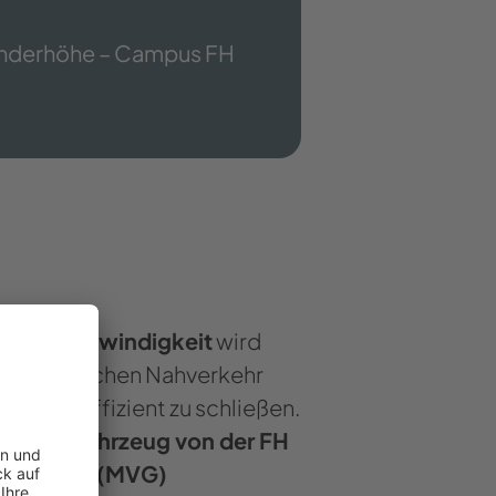
xanderhöhe – Campus FH
chstgeschwindigkeit
wird
m öffentlichen Nahverkehr
gebot effizient zu schließen.
urde
ein Fahrzeug von der FH
ellschaft (MVG)