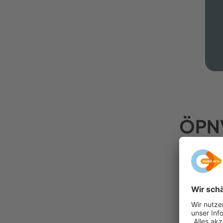
ÖPNV
Mit seine
das
„Wal
gesehen, 
Da der a-
Südwestf