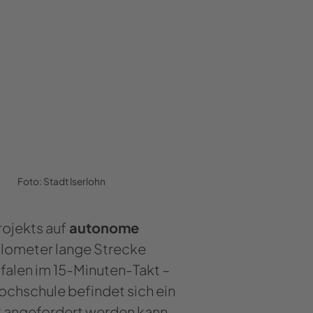
Foto: Stadt Iserlohn
ojekts auf
autonome
Kilometer lange Strecke
alen im 15-Minuten-Takt –
hochschule befindet sich ein
ck angefordert werden kann