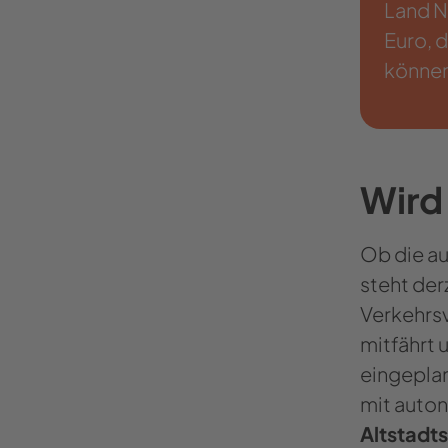
Land N
Euro, 
können
Wird
Ob die au
steht der
Verkehrsv
mitfährt 
eingeplant
mit auton
Altstadt