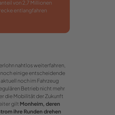
teil von 2,7 Millionen
trecke entlangfahren
erlohn nahtlos weiterfahren,
ge noch einige entscheidende
 aktuell noch im Fahrzeug
regulären Betrieb nicht mehr
der die Mobilität der Zukunft
iter gilt
Monheim, deren
strom ihre Runden drehen