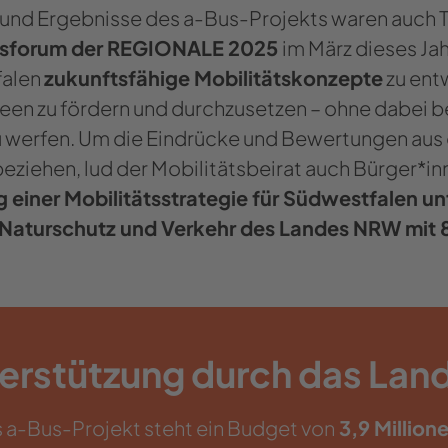
 und Ergebnisse des a-Bus-Projekts waren auch
tsforum der REGIONALE 2025
im März dieses Jahr
alen
zukunftsfähige Mobilitätskonzepte
zu ent
een zu fördern und durchzusetzen – ohne dabei 
u werfen. Um die Eindrücke und Bewertungen aus
eziehen, lud der Mobilitätsbeirat auch Bürger*inn
g einer Mobilitätsstrategie für Südwestfalen un
Naturschutz und Verkehr des Landes NRW mit 
erstützung durch das La
s a-Bus-Projekt steht ein Budget von
3,9 Million