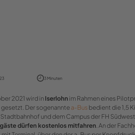
023
3 Minuten
ber 2021 wird in
Iserlohn
im Rahmen eines Pilotpr
t
gesetzt. Der sogenannte
a-Bus
bedient die 1,5 
 Stadtbahnhof und dem Campus der FH Südwestf
gäste dürfen kostenlos mitfahren
. An der Fach
 mit Terminal, über den der a-Bus per Knopfdru