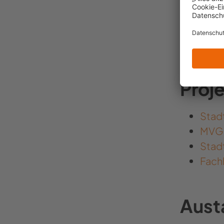
angeschaf
Erkenntn
werden i
Iserlohn 
Proj
Stadt
MVG 
Stad
Fach
Aust