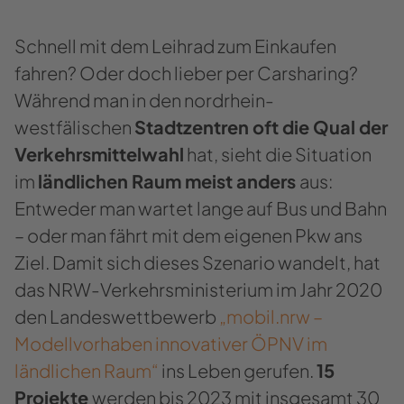
Schnell mit dem Leihrad zum Einkaufen
fahren? Oder doch lieber per Carsharing?
Während man in den nordrhein-
westfälischen
Stadtzentren oft die Qual der
Verkehrsmittelwahl
hat, sieht die Situation
im
ländlichen Raum meist anders
aus:
Entweder man wartet lange auf Bus und Bahn
– oder man fährt mit dem eigenen Pkw ans
Ziel. Damit sich dieses Szenario wandelt, hat
das NRW-Verkehrsministerium im Jahr 2020
den Landeswettbewerb
„mobil.nrw –
Modellvorhaben innovativer ÖPNV im
ländlichen Raum“
ins Leben gerufen.
15
Projekte
werden bis 2023 mit insgesamt 30