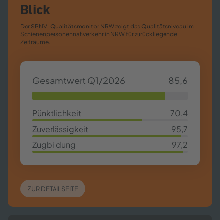
Blick
Der SPNV-​Qualitätsmonitor NRW zeigt das Qualitätsniveau im
Schienenpersonennahverkehr in NRW für zurückliegende
Zeiträume.
Gesamtwert Q1/2026
85,6
85,63%
Pünktlichkeit
70,4
70,4%
Zuverlässigkeit
95,7
95,7%
Zugbildung
97,2
97,2%
ZUR DETAILSEITE