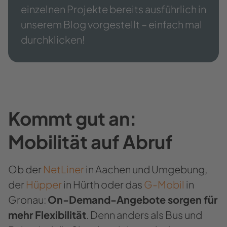
einzelnen Projekte bereits ausführlich in
unserem Blog vorgestellt – einfach mal
durchklicken!
Kommt gut an:
Mobilität auf Abruf
Ob der
NetLiner
in Aachen und Umgebung,
der
Hüpper
in Hürth oder das
G-Mobil
in
Gronau:
On-Demand-Angebote sorgen für
mehr Flexibilität
. Denn anders als Bus und