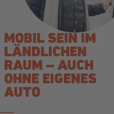
MOBIL SEIN IM
LÄNDLICHEN
RAUM – AUCH
OHNE EIGENES
AUTO