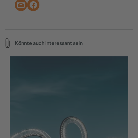
fahren oder du läufst die letzten Meter
einfach wieder durch die Innenstadt
zurück.
Extra-Tipp
Könnte auch interessant sein
Der perfekte Abschluss für deine
Wanderung durch Aachen ist eine
abendliche Nachtwächter-Tour. Im
Schein der Laternen erfährst du dort
spannendes Insiderwissen und
historische Anekdoten.