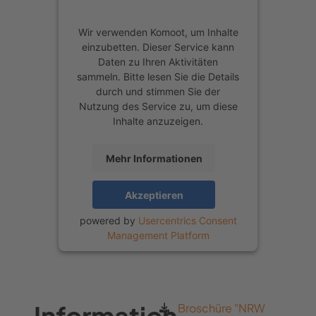
und vielen Sitzmöglichkeiten
draußen. Direkt in dieser Umgebung
Wir verwenden Komoot, um Inhalte
einzubetten. Dieser Service kann
findest du auch das Couven Museum
Daten zu Ihren Aktivitäten
und das Aachener Rathaus, die beide
sammeln. Bitte lesen Sie die Details
durch und stimmen Sie der
besichtigt werden können. Wenn dich
Nutzung des Service zu, um diese
Stadtgeschichte interessiert, lohnt
Inhalte anzuzeigen.
sich außerdem ein Blick ins Centre
Mehr Informationen
Charlemagne am Katschhof. Am
Marktplatz steht auch der
Akzeptieren
Karlsbrunnen, einer der beliebtesten
powered by
Usercentrics Consent
Fotospots in Aachen. Ganz in der
Management Platform
Nähe liegt das Café Middelberg, einer
unserer liebsten Orte für Kaffee &
Kuchen. Von hier aus verlässt du
Information
Broschüre "NRW
langsam die Innenstadt und läufst