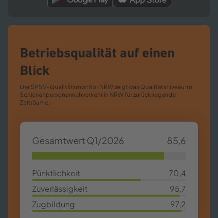
Betriebsqualität auf einen
Blick
Der SPNV-​Qualitätsmonitor NRW zeigt das Qualitätsniveau im
Schienenpersonennahverkehr in NRW für zurückliegende
Zeiträume.
Gesamtwert Q1/2026
85,6
85,63%
Pünktlichkeit
70,4
70,4%
Zuverlässigkeit
95,7
95,7%
Zugbildung
97,2
97,2%