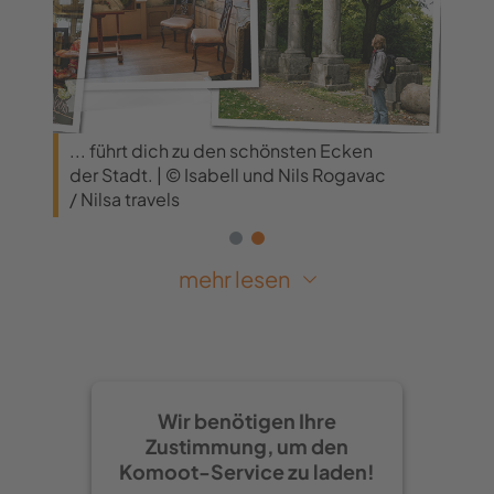
... führt dich zu den schönsten Ecken
Aach
der Stadt. | © Isabell und Nils Rogavac
© Is
/ Nilsa travels
trav
Altstadt, Museen und
mehr lesen
gemütliche Plätze
Von dort spazierst du zu einem
weiteren Brunnen, dem Bahkauv-
Wir benötigen Ihre
Zustimmung, um den
Brunnen und dann hinein in den Hof,
Komoot-Service zu laden!
Cafés, römischem Säulen-Nachbau