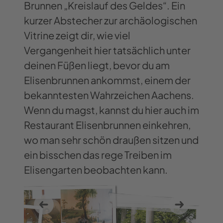
Brunnen „Kreislauf des Geldes“. Ein
kurzer Abstecher zur archäologischen
Vitrine zeigt dir, wie viel
Vergangenheit hier tatsächlich unter
deinen Füßen liegt, bevor du am
Elisenbrunnen ankommst, einem der
bekanntesten Wahrzeichen Aachens.
Wenn du magst, kannst du hier auch im
Restaurant Elisenbrunnen einkehren,
wo man sehr schön draußen sitzen und
ein bisschen das rege Treiben im
Elisengarten beobachten kann.