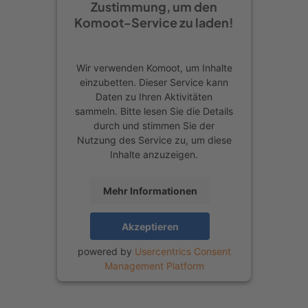
Zustimmung, um den
gehört zu den schönsten der Tour:
Komoot-Service zu laden!
Hier spazierst du auf historischen
Verteidigungsanlagen. Die Mischung
aus Fachwerkhäusern, altem Gemäuer
Wir verwenden Komoot, um Inhalte
einzubetten. Dieser Service kann
und grüner Aussicht sorgt für richtig
Daten zu Ihren Aktivitäten
schöne Fotospots und die ruhige
sammeln. Bitte lesen Sie die Details
durch und stimmen Sie der
Lage ist ein toller Kontrast zu den
Nutzung des Service zu, um diese
lebendigen Bereichen der Altstadt.
Inhalte anzuzeigen.
Außerdem ist diese
Mehr Informationen
Befestigungsmauer die einzige
begehbare in Europa, abgesehen von
Akzeptieren
der Stadtmauer in Lucca in Italien.
powered by
Usercentrics Consent
Zwischendurch läufst du zur Kirche Alt
Management Platform
St. Thomä, die bekannt für ihre schiefe
Turmhaube ist, und weiter zu Neu St.