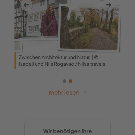
k
Zwischen Architektur und Natur. | ©
Eine
Isabell und Nils Rogavac / Nilsa travels
/ Si
/ Ni
Das Highlight der Route:
mehr lesen
Der begehbare Stadtwall
Vom Osthofentor läufst du weiter in
Richtung Stadtwall. Dieser Abschnitt
Wir benötigen Ihre