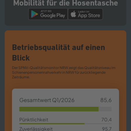
Mobilität für die Hosentasche
Betriebsqualität auf einen
Blick
Der SPNV-​Qualitätsmonitor NRW zeigt das Qualitätsniveau im
Schienenpersonennahverkehr in NRW für zurückliegende
Zeiträume.
Gesamtwert Q1/2026
85,6
85,63%
Pünktlichkeit
70,4
70,4%
Zuverlässigkeit
95,7