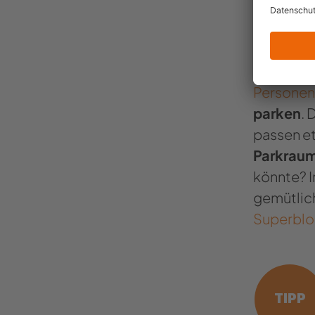
Nehmen wi
lang ist 
und diese
Personen
parken
. 
passen et
Parkraum
könnte? I
gemütlich
Superbloc
TIPP