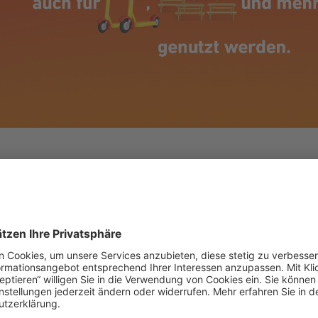
r #mobilove-Fact
nicht mit dem Auto zum Shoppen fährst, könnte 
– oder auch für 2 E-Scooter, 4 Parkbänke und 
genutzt werden.
Faktencheck