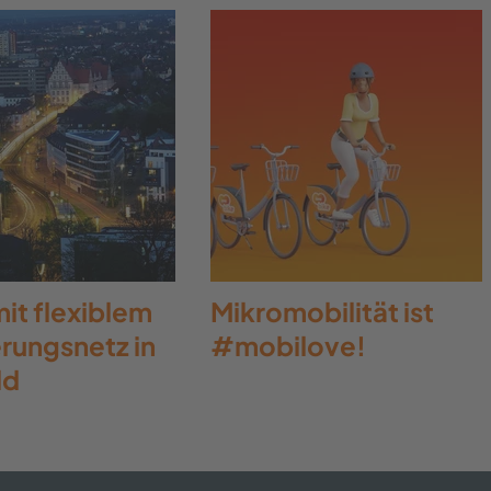
it flexiblem
Mikromobilität ist
rungsnetz in
#mobilove!
ld