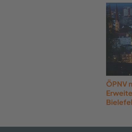
ÖPNV m
Erweite
Bielefe