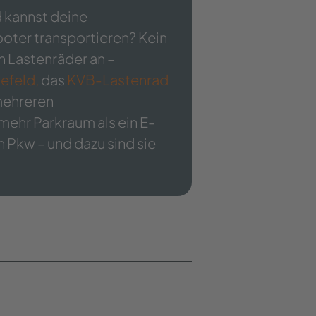
 kannst deine
oter transportieren? Kein
n Lastenräder an –
lefeld,
das
KVB-Lastenrad
mehreren
ehr Parkraum als ein E-
n Pkw – und dazu sind sie