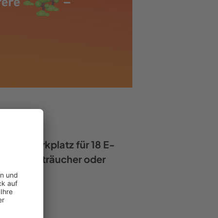
dein Parkplatz für 18 E-
mehrere Sträucher oder