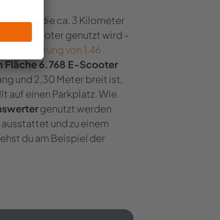
rgebiet, die ca. 3 Kilometer
ein E-Scooter genutzt wird –
kw-Auslastung von 1,46
en Fläche 6.768 E-Scooter
ng und 2,30 Meter breit ist,
t auf einen Parkplatz. Wie
nswerter
genutzt werden
 ausstattet und zu einem
ehst du am Beispiel der