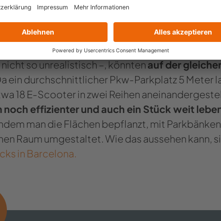
r beispielhaft eine Einkaufsstraße mitten im Ruh
und
Parkplätze für 376 Pkw
bietet. Wenn pro Auto 
r 1:1-Übergang ist bei
einer durchschnittlichen P
nicht so unrealistisch ­–, könnten
auf der gleich
Da ein durchschnittlicher Pkw-Parkplatz 5 Meter la
wa 18 E-Scooter in zwei Reihen aneinandergestell
 noch effizienter und auch ein Stück weit lebe
ndem man die Flächen bepflanzt, mit Parkbänken
en Raum umgestaltet. Wie das aussehen kann, si
ks in Barcelona.