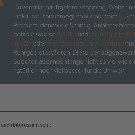
Du verfällst häufig dem Shopping-Wahn und
Einkaufstüten unmöglich alle auf dem E-Sco
Problem, denn viele Sharing-Anbieter biete
beispielsweise
BISELA
und
meinSiggi in Bie
in Köln
oder
metropolradruhr / Nextbike
in 
Ruhrgebietsstädten. Diese benötigen zwar m
Scooter, aber noch lange nicht so viel wie ei
natürlich noch viel besser für die Umwelt.
auch interessant sein: