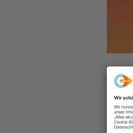
Unse
Wenn du 
Scooter 
Bäume – 
Der 