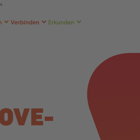
us
n
Verbinden
Erkunden
OVE-