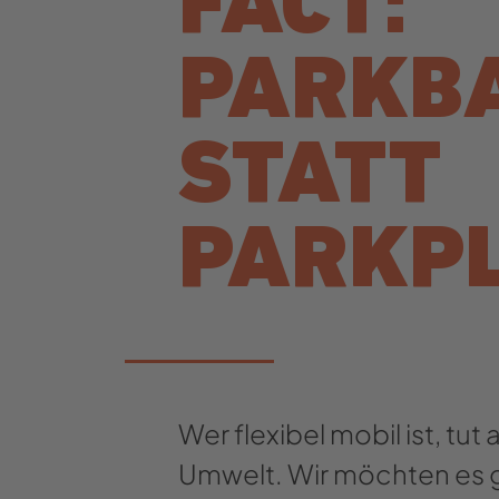
FACT:
PARKB
STATT
PARKP
Wer flexibel mobil ist, tut
Umwelt. Wir möchten es 